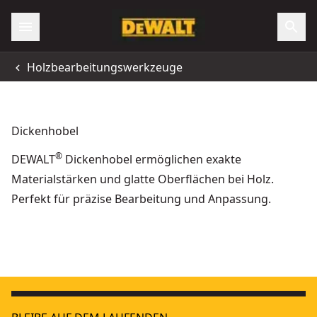
Holzbearbeitungswerkzeuge
Dickenhobel
®
DEWALT
Dickenhobel ermöglichen exakte
Materialstärken und glatte Oberflächen bei Holz.
Perfekt für präzise Bearbeitung und Anpassung.
1.800 Watt Dickenhobel
- SKU:
DW733-QS
1.050 Watt 82 mm Hobel 4mm im Koffer
- SKU:
D26500K-QS