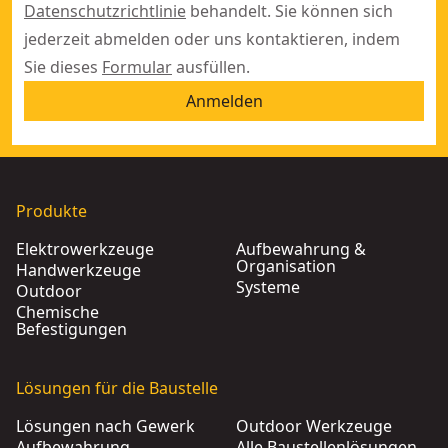
Datenschutzrichtlinie
behandelt. Sie können sich
jederzeit abmelden oder uns kontaktieren, indem
Sie dieses
Formular
ausfüllen.
Anmelden
Produkte
Elektrowerkzeuge
Aufbewahrung &
Organisation
Handwerkzeuge
Systeme
Outdoor
Chemische
Befestigungen
Lösungen für die Baustelle
Lösungen nach Gewerk
Outdoor Werkzeuge
Aufbewahrung
Alle Baustellenlösungen