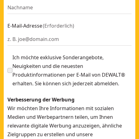
Ersatz-Akku 18,0 Volt / 5,0 Ah XR Li-Ion
- SKU:
DCB184-XJ
Ersatz-Akku 54 bzw. 18 Volt / max. 12,0 Ah
- SKU:
DCB548-XJ
12 Volt / 3 Ah XR Ersatz-Akku (passend auch für 10,8 Volt 
E-Mail-Adresse
(
Erforderlich
)
DEWALT® POWERSHIFT™ Akku, 554 Wh / 10 Ah mit Pouch-Ze
TOUGHSYSTEM® 2.0 Charger Box für DEWALT® 18 Volt XR un
Ich möchte exklusive Sonderangebote,
Neuigkeiten und die neuesten
Produktinformationen per E-Mail von DEWALT®
erhalten. Sie können sich jederzeit abmelden.
Verbesserung der Werbung
Wir möchten Ihre Informationen mit sozialen
Medien und Werbepartnern teilen, um Ihnen
relevante digitale Werbung anzuzeigen, ähnliche
Zielgruppen zu erstellen und unsere