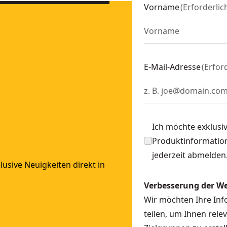
71-QZ
Vorname
(
Erforderlic
DTM8552-QZ
KU:
DTM8659-QZ
DTM8554-QZ
DTM3025-QZ
E-Mail-Adresse
(
Erfor
07-QZ
M3093-QZ
KU:
DTM8663-QZ
TM8553-QZ
Ich möchte exklusi
U:
DTM8655-QZ
Produktinformation
DTM8555-QZ
jederzeit abmelden
3092-QZ
usive Neuigkeiten direkt in
M8621-QZ
Verbesserung der W
03-QZ
Wir möchten Ihre In
U:
DT3301-QZ
teilen, um Ihnen rele
05-QZ