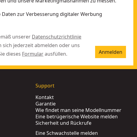
ellen und unsere Marketingmaßnahmen zu messen.
ne Daten zur Verbesserung digitaler Werbung
gemäß unserer
Datenschutzrichtlinie
n sich jederzeit abmelden oder uns
Anmelden
Sie dieses
Formular
ausfüllen.
Support
Kontakt
Garantie
Wie findet man seine Modellnummer
Eine betrügerische Website melden
Sicherheit und Rückrufe
Eine Schwachstelle melden