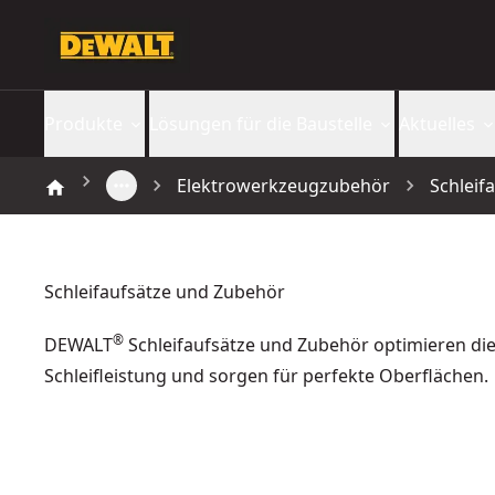
Produkte
Lösungen für die Baustelle
Aktuelles
Elektrowerkzeugzubehör
Schleif
Schleifaufsätze und Zubehör
®
DEWALT
Schleifaufsätze und Zubehör optimieren di
Schleifleistung und sorgen für perfekte Oberflächen.
EXTREME DEWALT® Schleifgitter 93 x 93mm K240
- SKU:
DT