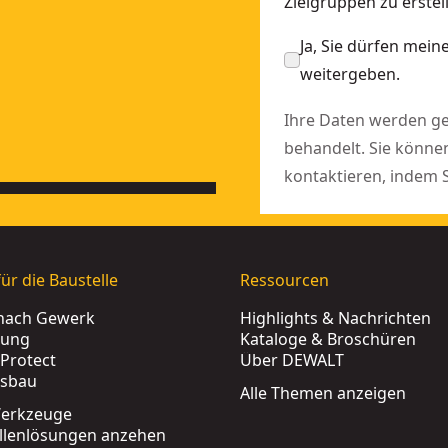
Zielgruppen zu erst
Ja, Sie dürfen mei
weitergeben.
Ihre Daten werden 
behandelt. Sie könne
kontaktieren, indem 
ür die Baustelle
Ressourcen
nach Gewerk
Highlights & Nachrichten
rung
Kataloge & Broschüren
Protect
Über DEWALT
tsbau
Alle Themen anzeigen
erkzeuge
ellenlösungen anzehen