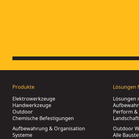
EXTREME® Schleifgitter 225mm K150
- SKU:
DTM8684-QZ
Produkte
Lösungen f
Elektrowerkzeuge
Lösungen 
Handwerkzeuge
Aufbewah
Outdoor
Perform & 
Chemische Befestigungen
Landschaf
Aufbewahrung & Organisation
Outdoor W
Systeme
Alle Baust