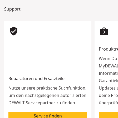
Support
verified_user
next_week
Produktr
Wenn Du 
MyDEWALT 
Informat
Reparaturen und Ersatzteile
Garantiel
Nutze unsere praktische Suchfunktion,
Updates 
um den nächstgelegenen autorisierten
deine Pr
DEWALT Servicepartner zu finden.
überprüf
Service finden