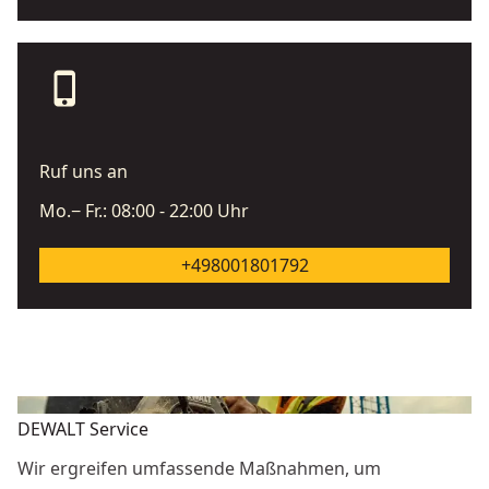
phone_iphone
Ruf uns an
Mo.− Fr.: 08:00 - 22:00 Uhr
+498001801792
DEWALT Service
Wir ergreifen umfassende Maßnahmen, um