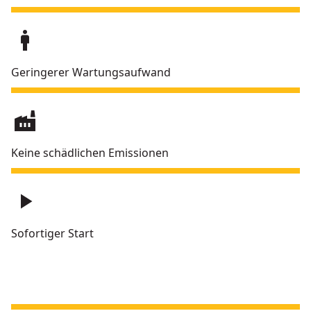
man
Geringerer Wartungsaufwand
factory
Keine schädlichen Emissionen
play_arrow
Sofortiger Start