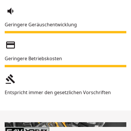
volume_down
Geringere Geräuschentwicklung
credit_card
Geringere Betriebskosten
gavel
Entspricht immer den gesetzlichen Vorschriften