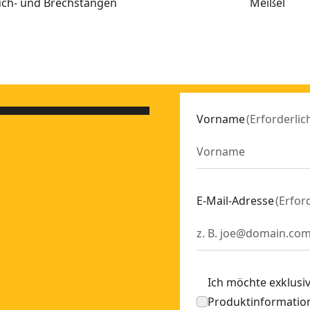
ch- und Brechstangen
Meißel
129-1
Vorname
(
Erforderlic
55529
132-1
E-Mail-Adresse
(
Erfor
55524
Ich möchte exklusi
Produktinformation