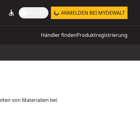
accessible
language
DE | DE
ANMELDEN BEI MYDEWALT
Händler finden
Produktregistrierung
ten von Materialien bei