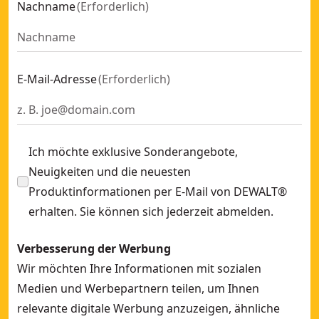
Nachname
(
Erforderlich
)
Beton-Oberflächenset: 1.500 Watt / 125mm Winkelschleifer
1.300 Watt Geradeschleifer (bürstenlos)
- SKU:
DWE4997-Q
2.600 Watt Winkelschleifer 230mm
- SKU:
DWE496-QS
1.500 Watt Winkelschleifer 125mm mit Drehzahlelektronik
-
E-Mail-Adresse
(
Erforderlich
)
450 Watt Geradschleifer
- SKU:
DWE4884-QS
1.010 Watt Winkelschleifer 125mm
- SKU:
DWE4207-QS
Ich möchte exklusive Sonderangebote,
Neuigkeiten und die neuesten
Produktinformationen per E-Mail von DEWALT®
erhalten. Sie können sich jederzeit abmelden.
Verbesserung der Werbung
Wir möchten Ihre Informationen mit sozialen
Medien und Werbepartnern teilen, um Ihnen
relevante digitale Werbung anzuzeigen, ähnliche