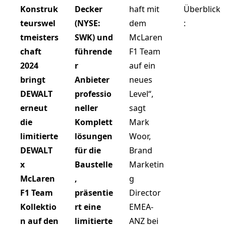
Konstruk
Decker
haft mit
Überblick
teurswel
(NYSE:
dem
:
tmeisters
SWK) und
McLaren
chaft
führende
F1 Team
2024
r
auf ein
bringt
Anbieter
neues
DEWALT
professio
Level“,
erneut
neller
sagt
die
Komplett
Mark
limitierte
lösungen
Woor,
DEWALT
für die
Brand
x
Baustelle
Marketin
McLaren
,
g
F1 Team
präsentie
Director
Kollektio
rt eine
EMEA-
n auf den
limitierte
ANZ bei