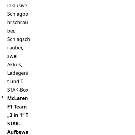
inklusive
Schlagbo
hrschrau
ber,
Schlagsch
rauber,
zwei
Akkus,
Ladegerä
t und T
STAK-Box.
McLaren
F1 Team
„3 in 1“ T
STAK-
Aufbewa