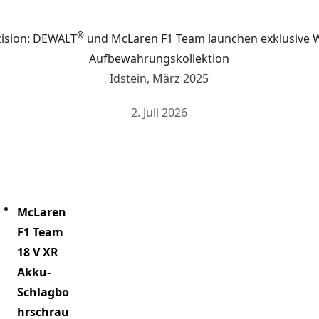
®
zision: DEWALT
und McLaren F1 Team launchen exklusive 
Aufbewahrungskollektion
Idstein, März 2025
2. Juli 2026
McLaren
F1 Team
18 V XR
Akku-
Schlagbo
hrschrau