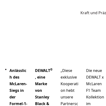
Kraft und Prä
®
Anlässlic
DEWALT
„Diese
Die neue
h des
, eine
exklusive
DEWALT x
McLaren-
Marke
Kooperati
McLaren
Siegs in
von
on hebt
F1 Team
der
Stanley
unsere
Kollektion
Formel-1-
Black &
Partnersc
im