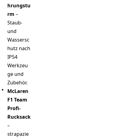
hrungstu
rm
–
Staub-
und
Wassersc
hutz nach
IP54
Werkzeu
ge und
Zubehör.
McLaren
F1 Team
Profi-
Rucksack
–
strapazie