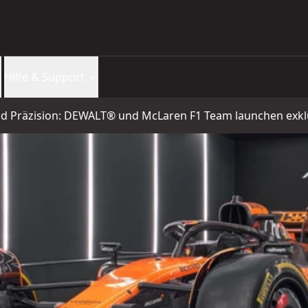
Hilfe & Support
nd Präzision: DEWALT® und McLaren F1 Team launchen exk