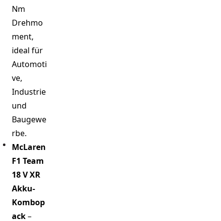
Nm
Drehmo
ment,
ideal für
Automoti
ve,
Industrie
und
Baugewe
rbe.
McLaren
F1 Team
18 V XR
Akku-
Kombop
ack
–