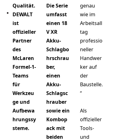
Qualität.
Die Serie
genau
DEWALT
umfasst
wie im
ist
einen 18
Arbeitsall
offizieller
V XR
tag
Partner
Akku-
professio
des
Schlagbo
neller
McLaren
hrschrau
Handwer
Formel-1-
ber,
ker auf
Teams
einen
der
für
Akku-
Baustelle.
Werkzeu
Schlagsc
“
ge und
hrauber
Aufbewa
sowie ein
Als
hrungssy
Kombop
offizieller
steme.
ack mit
Tools-
beiden
und