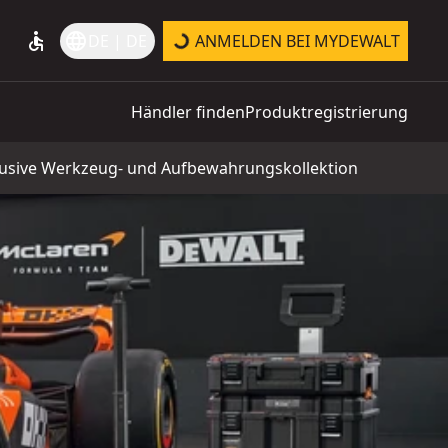
accessible
language
DE | DE
ANMELDEN BEI MYDEWALT
Händler finden
Produktregistrierung
lusive Werkzeug- und Aufbewahrungskollektion