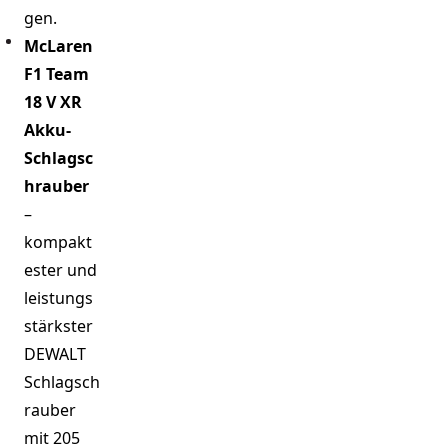
gen.
McLaren
F1 Team
18 V XR
Akku-
Schlagsc
hrauber
–
kompakt
ester und
leistungs
stärkster
DEWALT
Schlagsch
rauber
mit 205