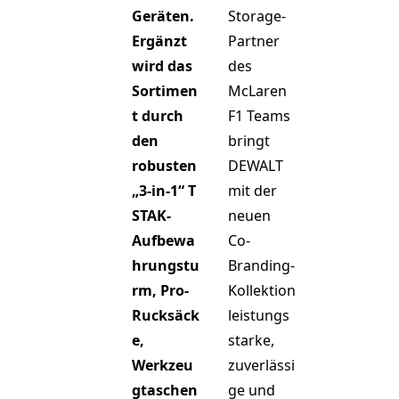
Geräten.
Storage-
Ergänzt
Partner
wird das
des
Sortimen
McLaren
t durch
F1 Teams
den
bringt
robusten
DEWALT
„3-in-1“ T
mit der
STAK-
neuen
Aufbewa
Co-
hrungstu
Branding-
rm, Pro-
Kollektion
Rucksäck
leistungs
e,
starke,
Werkzeu
zuverlässi
gtaschen
ge und