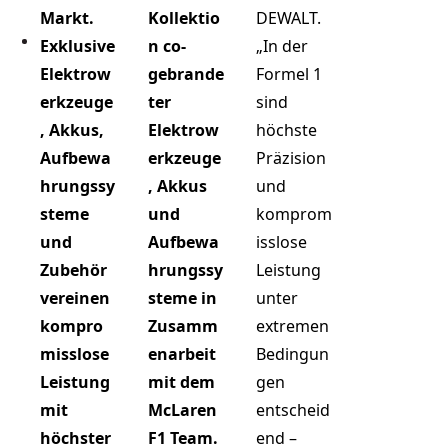
Markt.
Kollektio
DEWALT.
Exklusive
n co-
„In der
Elektrow
gebrande
Formel 1
erkzeuge
ter
sind
, Akkus,
Elektrow
höchste
Aufbewa
erkzeuge
Präzision
hrungssy
, Akkus
und
steme
und
komprom
und
Aufbewa
isslose
Zubehör
hrungssy
Leistung
vereinen
steme in
unter
kompro
Zusamm
extremen
misslose
enarbeit
Bedingun
Leistung
mit dem
gen
mit
McLaren
entscheid
höchster
F1 Team.
end –