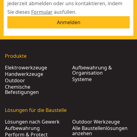
jederzeit abmelden oder uns kontaktieren, indem
Sie dieses
Formular
ausfüllen.
Anmelden
Produkte
Elektrowerkzeuge
Aufbewahrung &
Organisation
Handwerkzeuge
Systeme
Outdoor
Chemische
Befestigungen
Lösungen für die Baustelle
Lösungen nach Gewerk
Outdoor Werkzeuge
Aufbewahrung
Alle Baustellenlösungen
anzehen
Perform & Protect