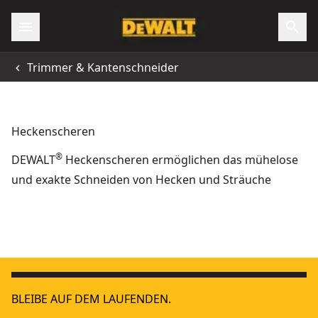
Trimmer & Kantenschneider
Heckenscheren
®
DEWALT
Heckenscheren ermöglichen das mühelose
und exakte Schneiden von Hecken und Sträuche
18 Volt / 5Ah Akku-Heckenschere (bürstenlos), 60cm
Gartenanlagen, Wasseranlagen & Beleuchtung - GaLaBau
- SKU:
18 Volt Akku-Heckenschere 55 cm, 25 mm Schnittbreite - Ba
Grundstückspflege
BLEIBE AUF DEM LAUFENDEN.
18 Volt Akku-Heckenschere 55 cm, 19 mm Schnittbreite - Ba
Pflege & Wartung - GaLaBau