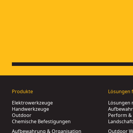
Rotationslaser Rot
- SKU:
DCE080D1RS-QW
18 V Vollautomatischer Rotationslaser
- SKU:
DCE079D1R-
Produkte
Lösungen f
Elektrowerkzeuge
Lösungen 
Handwerkzeuge
Aufbewah
Outdoor
Perform & 
Chemische Befestigungen
Landschaf
Aufbewahrung & Organisation
Outdoor W