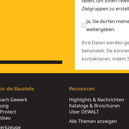
teilen, um Ihnen rele
Zielgruppen zu erst
QW
Ja, Sie dürfen mei
weitergeben.
Ihre Daten werden 
behandelt. Sie könne
kontaktieren, indem 
ür die Baustelle
Ressourcen
nach Gewerk
Highlights & Nachrichten
rung
Kataloge & Broschüren
Protect
Über DEWALT
tsbau
Alle Themen anzeigen
erkzeuge