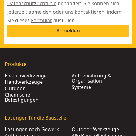
Datenschutzrichtlinie
behandelt. Sie können sich
jederzeit abmelden oder uns kontaktieren, indem
Sie dieses
Formular
ausfüllen.
Anmelden
Produkte
Elektrowerkzeuge
Aufbewahrung &
Organisation
Handwerkzeuge
Systeme
Outdoor
Chemische
Befestigungen
Lösungen für die Baustelle
Lösungen nach Gewerk
Outdoor Werkzeuge
Aufbewahrung
Alle Baustellenlösungen