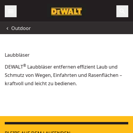
Outdoor
Laubbläser
®
DEWALT
Laubbläser entfernen effizient Laub und
Schmutz von Wegen, Einfahrten und Rasenflächen –
kraftvoll und leicht zu bedienen.
2x 54 Volt Akku-Rucksackgebläse, Basisv.
Abschlussarbeiten
- SKU:
DCMBBL800
18 Volt Akku-Gebläse (bürstenlos) - Basisversion
Fundament- und Bodenplattenarbeiten
- SKU:
DCM