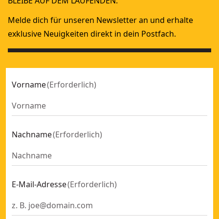
BLEIBE AUF DEM LAUFENDEN.
54 Volt Akku-Axialgebläse (bürstenlos) - Basisversion
Garten- und Landschaftsbau
- SKU:
54 Volt Akku-Axialgebläse (bürstenlos) - Basisversion
Grundstückspflege
- SKU:
Melde dich für unseren Newsletter an und erhalte
18,0 Volt Akku-Gebläse - Basisversion
Pflege & Wartung - GaLaBau
- SKU:
DCV100-XJ
exklusive Neuigkeiten direkt in dein Postfach.
Vorbereitung und Planung
Zubehör – Beton
18V XR
Vorname
(
Erforderlich
)
XR Flexvolt
Nachname
(
Erforderlich
)
E-Mail-Adresse
(
Erforderlich
)