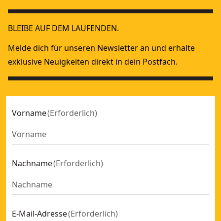
18 Volt Akku-Magnetbohrmaschine - Basisversion ohne Ak
18V XR
BLEIBE AUF DEM LAUFENDEN.
Melde dich für unseren Newsletter an und erhalte
exklusive Neuigkeiten direkt in dein Postfach.
Vorname
(
Erforderlich
)
Nachname
(
Erforderlich
)
E-Mail-Adresse
(
Erforderlich
)