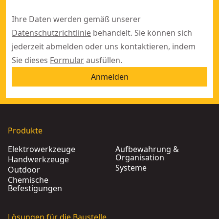
Ihre Daten werden gemäß unserer
Datenschutzrichtlinie
behandelt. Sie können sich
jederzeit abmelden oder uns kontaktieren, indem
Sie dieses
Formular
ausfüllen.
Anmelden
Produkte
Elektrowerkzeuge
Aufbewahrung &
Organisation
Handwerkzeuge
Systeme
Outdoor
Chemische
Befestigungen
Lösungen für die Baustelle