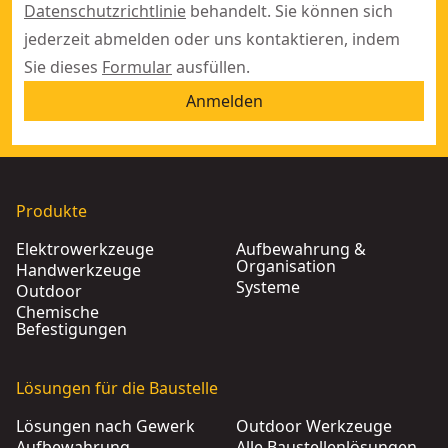
Datenschutzrichtlinie
behandelt. Sie können sich
jederzeit abmelden oder uns kontaktieren, indem
Sie dieses
Formular
ausfüllen.
Anmelden
Produkte
Elektrowerkzeuge
Aufbewahrung &
Organisation
Handwerkzeuge
Systeme
Outdoor
Chemische
Befestigungen
Lösungen für die Baustelle
Lösungen nach Gewerk
Outdoor Werkzeuge
Aufbewahrung
Alle Baustellenlösungen