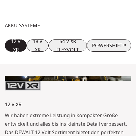
AKKU-SYSTEME
12 V
18 V
54 V XR
POWERSHIFT™
XR
XR
FLEXVOLT
12 V XR
Wir haben extreme Leistung in kompakter Größe
entwickelt und alles bis ins kleinste Detail verbessert.
Das DEWALT 12 Volt Sortiment bietet den perfekten