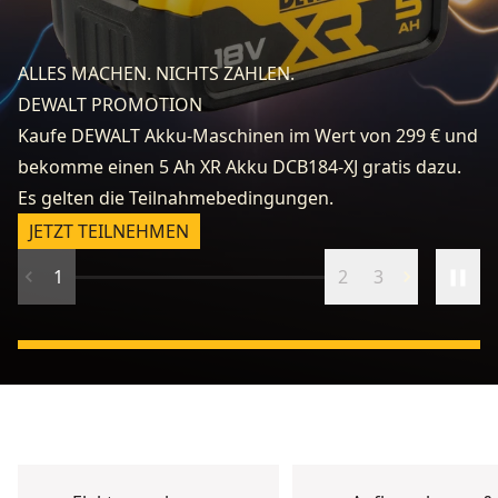
fo
e
ALLES MACHEN. NICHTS ZAHLEN.
k
DEWALT PROMOTION
zu
Kaufe DEWALT Akku-Maschinen im Wert von 299 € und
v
bekomme einen 5 Ah XR Akku DCB184-XJ gratis dazu.
fr
Es gelten die Teilnahmebedingungen.
n
JETZT TEILNEHMEN
1
2
3