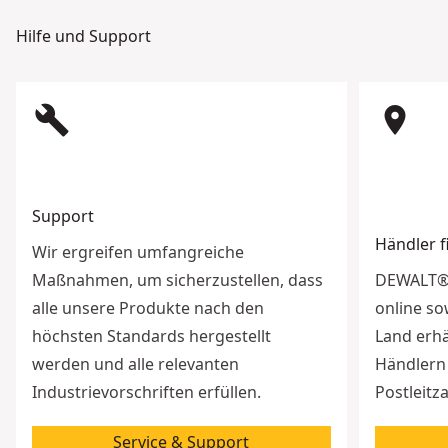
Hilfe und Support
build
room
Support
Händler 
Wir ergreifen umfangreiche
Maßnahmen, um sicherzustellen, dass
DEWALT® 
alle unsere Produkte nach den
online so
höchsten Standards hergestellt
Land erhä
werden und alle relevanten
Händlern 
Industrievorschriften erfüllen.
Postleitz
Service & Support