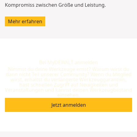
Kompromiss zwischen Größe und Leistung.
Mehr erfahren
Bei MyDEWALT anmelden
Nimmst du deine Werkzeuge ernst? Warum wirst du
dann nicht Teil unserer Community? Wenn du Mitglied
wirst, erhältst du verlängerte Werkzeuggarantien,
hast schnellen Zugriff auf Neuigkeiten und
Veranstaltungen und kannst deinen Werkzeugbestand
einsehen.
Jetzt anmelden