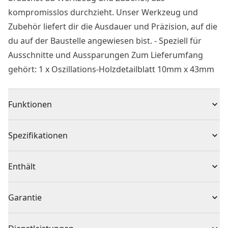
kompromisslos durchzieht. Unser Werkzeug und
Zubehör liefert dir die Ausdauer und Präzision, auf die
du auf der Baustelle angewiesen bist. - Speziell für
Ausschnitte und Aussparungen Zum Lieferumfang
gehört: 1 x Oszillations-Holzdetailblatt 10mm x 43mm
Funktionen
Induktionsgehärtete Schneide - Für lange Standzeit
Spezifikationen
und längere Haltbarkeit
Doppelgelenk-Design - Für bessere Kraftübertragung,
Sägeblatt für oszillierendes
Enthält
weniger Ermüdung in Fingern und Händen und
Produkttyp
Werkzeug
höhere Schneidleistung
1 x Oszillations-Holzdetailblatt 10mm x 43mm
Garantie
Federgelagertes Design - Für höheren Arbeitskomfort
Individuell oder
und ermüdungsarmes Arbeiten
Einzeln
Keine Garantie
Set
Arretierung - Für sicheren Transport und