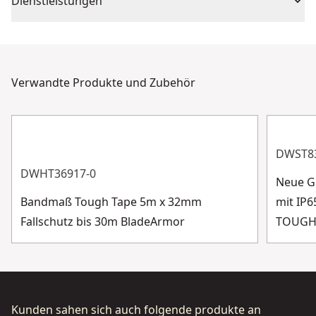
Dienstleistungen
platzsparende, bequeme Aufbewahrung
Wir sind von der Qualität unserer Produkte überzeugt
Ergonomisch geformter Griff aus Bi-Material - Für
Stückzahl
1
und reparieren kostenlos alle Mängel, die auf Material-
festen Griff, hohen Bedienkomfort und sicheres
oder Verarbeitungsfehler zurückzuführen sind,
Arbeiten auch bei feuchten Händen
Sägeblattmaterial
Verwandte Produkte und Zubehör
Bi-Metal
innerhalb der angegebenen Garantiezeit.
Kunden-Support
Sägeblatttyp
Oszillierend
DWST8
Mehr anzeigen
DWHT36917-0
Neue G
Bandmaß Tough Tape 5m x 32mm
mit IP6
Fallschutz bis 30m BladeArmor
TOUGH
Kunden sahen sich auch folgende produkte an