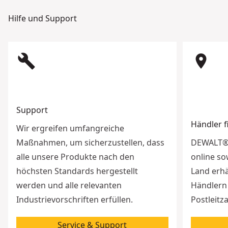
Hilfe und Support
build
room
Support
Händler 
Wir ergreifen umfangreiche
Maßnahmen, um sicherzustellen, dass
DEWALT® 
alle unsere Produkte nach den
online so
höchsten Standards hergestellt
Land erhä
werden und alle relevanten
Händlern 
Industrievorschriften erfüllen.
Postleitz
Service & Support