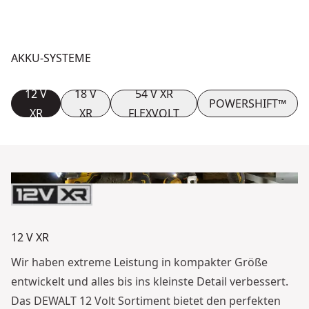
AKKU-SYSTEME
12 V
18 V
54 V XR
POWERSHIFT™
XR
XR
FLEXVOLT
12 V XR
Wir haben extreme Leistung in kompakter Größe
entwickelt und alles bis ins kleinste Detail verbessert.
Das DEWALT 12 Volt Sortiment bietet den perfekten