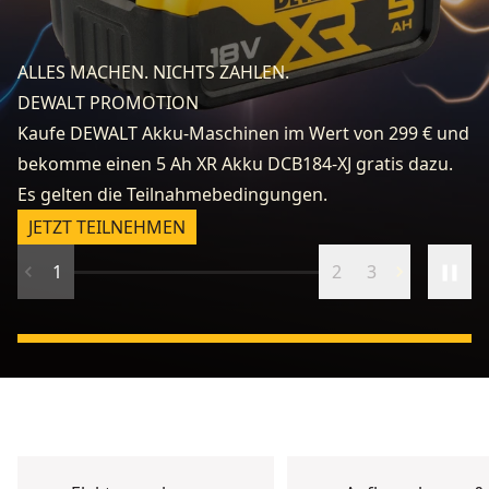
fo
e
ALLES MACHEN. NICHTS ZAHLEN.
k
DEWALT PROMOTION
zu
Kaufe DEWALT Akku-Maschinen im Wert von 299 € und
v
bekomme einen 5 Ah XR Akku DCB184-XJ gratis dazu.
fr
Es gelten die Teilnahmebedingungen.
n
JETZT TEILNEHMEN
1
2
3