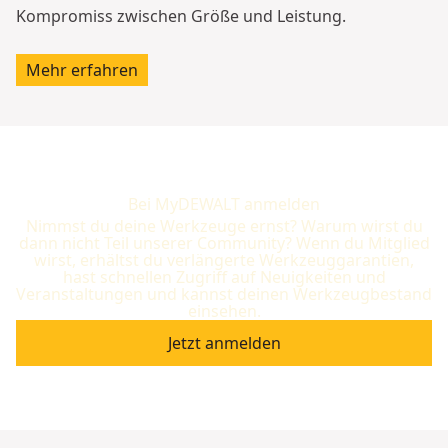
Kompromiss zwischen Größe und Leistung.
Mehr erfahren
Bei MyDEWALT anmelden
Nimmst du deine Werkzeuge ernst? Warum wirst du
dann nicht Teil unserer Community? Wenn du Mitglied
wirst, erhältst du verlängerte Werkzeuggarantien,
hast schnellen Zugriff auf Neuigkeiten und
Veranstaltungen und kannst deinen Werkzeugbestand
einsehen.
Jetzt anmelden