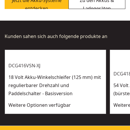
Jetzt die Akku-Systeme
Zu den Akkus &
entdecken
Ladegeräten
Kunden sahen sich auch folgende produkte an
DCG416VSN-XJ
DCG418
18 Volt Akku-Winkelschleifer (125 mm) mit
regulierbarer Drehzahl und
54 Vol
Paddelschalter - Basisversion
(bürste
Weitere Optionen verfügbar
Weiter