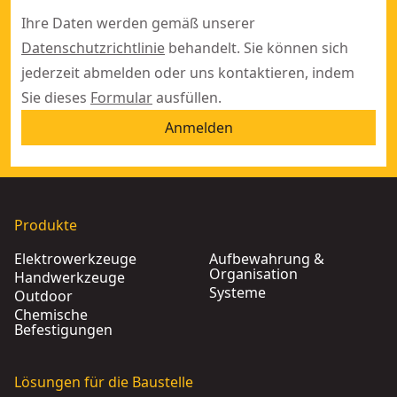
Ihre Daten werden gemäß unserer
Datenschutzrichtlinie
behandelt. Sie können sich
jederzeit abmelden oder uns kontaktieren, indem
Sie dieses
Formular
ausfüllen.
Anmelden
Produkte
Elektrowerkzeuge
Aufbewahrung &
Organisation
Handwerkzeuge
Systeme
Outdoor
Chemische
Befestigungen
Lösungen für die Baustelle