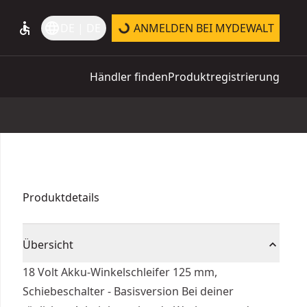
accessible
language
DE | DE
ANMELDEN BEI MYDEWALT
Händler finden
Produktregistrierung
Produktdetails
Übersicht
18 Volt Akku-Winkelschleifer 125 mm,
Schiebeschalter - Basisversion Bei deiner