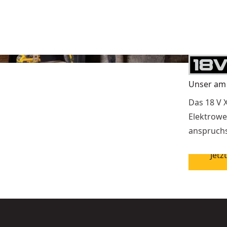
Unser am
Das 18 V X
Elektrowe
anspruchs
Jetz