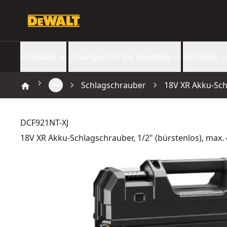
Produkte
Lösungen für die Baustelle
Aktuelles
Schlagschrauber
18V XR Akku-Schl
DCF921NT-XJ
18V XR Akku-Schlagschrauber, 1/2" (bürstenlos), max.