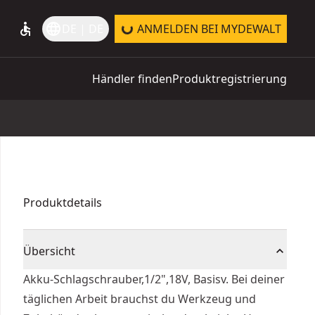
accessible
language
DE | DE
ANMELDEN BEI MYDEWALT
Händler finden
Produktregistrierung
Produktdetails
Übersicht
Akku-Schlagschrauber,1/2",18V, Basisv. Bei deiner
täglichen Arbeit brauchst du Werkzeug und