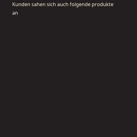
Kunden sahen sich auch folgende produkte
an
DCF900NT-
XJ
1
8
,
DCF964
0
XJ
V
1
o
8
l
V
t