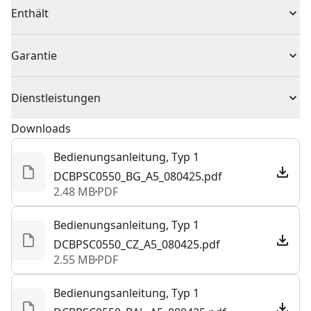
Produkttyp
Ladegerät
Enthält
Systemsatz
Verbundenes Gehäuse ermöglicht es, mehrere Sets zu
1 x DEWALT POWERSHIFT Schnellladegerät
Spannung
230V
Garantie
stapeln und zu verschließen.
1 Jahr eingeschränkte Garantie, 2 Jahre
Kabellos oder
Dienstleistungen
eingeschränkte Garantie bei Registrierung
Kabelgebunden
kabelgebunden
Wir sind von der Qualität unserer Produkte überzeugt
Downloads
und reparieren kostenlos alle Mängel, die auf Material-
Bedienungsanleitung, Typ 1
Stromquelle
Elektrisch
oder Verarbeitungsfehler zurückzuführen sind,
DCBPSC0550_BG_A5_080425.pdf
innerhalb der angegebenen Garantiezeit.
2.48 MB
PDF
Gesamtzahl an
Kunden-Support
0
Akkus
Bedienungsanleitung, Typ 1
DCBPSC0550_CZ_A5_080425.pdf
2.55 MB
PDF
Mehr anzeigen
Bedienungsanleitung, Typ 1