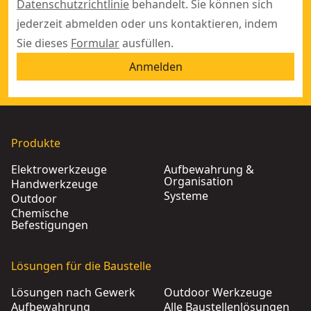
Datenschutzrichtlinie
behandelt. Sie können sich
jederzeit abmelden oder uns kontaktieren, indem
Sie dieses
Formular
ausfüllen.
Anmelden
Produkte
Elektrowerkzeuge
Aufbewahrung &
Organisation
Handwerkzeuge
Systeme
Outdoor
Chemische
Befestigungen
Lösungen für die Baustelle
Lösungen nach Gewerk
Outdoor Werkzeuge
Aufbewahrung
Alle Baustellenlösungen