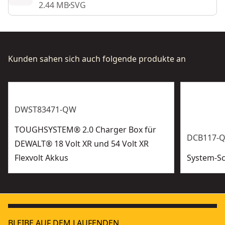
2.44 MB
SVG
Kunden sahen sich auch folgende produkte an
DWST83471-QW
TOUGHSYSTEM® 2.0 Charger Box für
DCB117-
DEWALT® 18 Volt XR und 54 Volt XR
Flexvolt Akkus
System-Sc
BLEIBE AUF DEM LAUFENDEN.