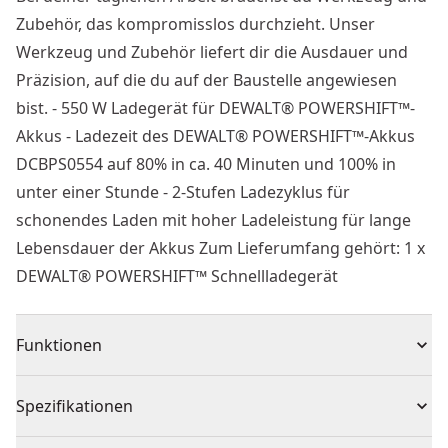
Zubehör, das kompromisslos durchzieht. Unser
Werkzeug und Zubehör liefert dir die Ausdauer und
Präzision, auf die du auf der Baustelle angewiesen
bist. - 550 W Ladegerät für DEWALT® POWERSHIFT™-
Akkus - Ladezeit des DEWALT® POWERSHIFT™-Akkus
DCBPS0554 auf 80% in ca. 40 Minuten und 100% in
unter einer Stunde - 2-Stufen Ladezyklus für
schonendes Laden mit hoher Ladeleistung für lange
Lebensdauer der Akkus Zum Lieferumfang gehört: 1 x
DEWALT® POWERSHIFT™ Schnellladegerät
Funktionen
Kleiner, schwieriger Fall
Spezifikationen
Enthält einen Bithalter, Adapter und Muttertreiber.
Getönte Schutzbrille sind enthalten.